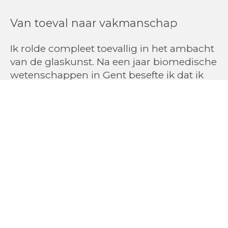
Van toeval naar vakmanschap
Ik rolde compleet toevallig in het ambacht
van de glaskunst. Na een jaar biomedische
wetenschappen in Gent besefte ik dat ik
een totaal andere richting uit moest en
waagde ik mijn kans in een meer
kunstzinnige richting. Ik deed een
theoretisch ingangsexamen voor de
restauratieopleiding aan de
kunstacademie in Antwerpen en kwam
voor een jurypanel terecht. Welk soort
restauratie ik zou gaan aanvatten,
Uiteindelijk werd het glas!